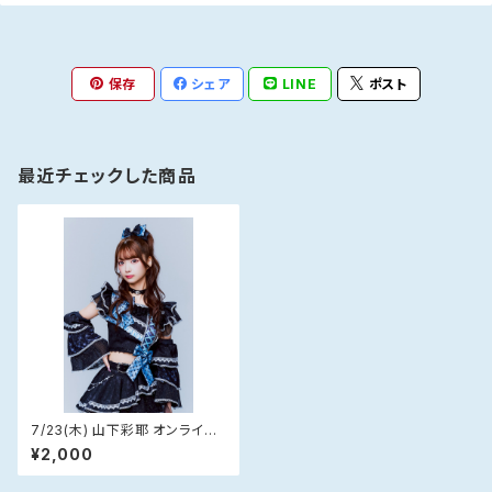
保存
シェア
LINE
ポスト
最近チェックした商品
7/23(木) 山下彩耶 オンライン
チェキ
¥2,000